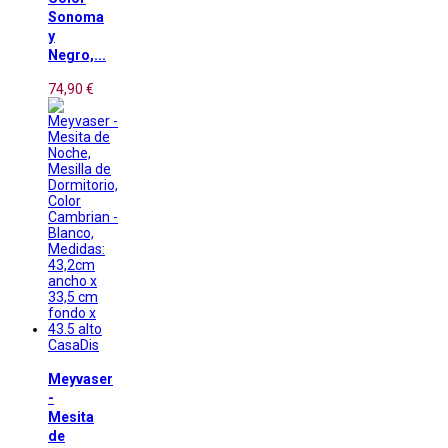
Sonoma
y
Negro,...
74,90 €
CasaDis
Meyvaser
-
Mesita
de