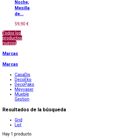
Noche,
Mesilla
de...
59,90 €
Todos los
productos
nuevos
Marcas
Marcas
CasaDis
DecoEko
DecoPako
Meyvaser
Mueble
Gestion
Resultados de la búsqueda
Grid
List
Hay 1 producto.