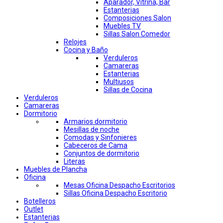
Aparador, Vitrina, Bar
Estanterias
Composiciones Salon
Muebles TV
Sillas Salon Comedor
Relojes
Cocina y Baño
Verduleros
Camareras
Estanterias
Multiusos
Sillas de Cocina
Verduleros
Camareras
Dormitorio
Armarios dormitorio
Mesillas de noche
Comodas y Sinfonieres
Cabeceros de Cama
Conjuntos de dormitorio
Literas
Muebles de Plancha
Oficina
Mesas Oficina Despacho Escritorios
Sillas Oficina Despacho Escritorio
Botelleros
Outlet
Estanterias