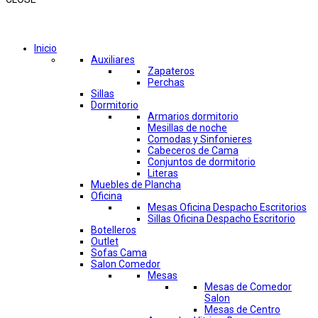
Comprar por categorías
Inicio
Auxiliares
Zapateros
Perchas
Sillas
Dormitorio
Armarios dormitorio
Mesillas de noche
Comodas y Sinfonieres
Cabeceros de Cama
Conjuntos de dormitorio
Literas
Muebles de Plancha
Oficina
Mesas Oficina Despacho Escritorios
Sillas Oficina Despacho Escritorio
Botelleros
Outlet
Sofas Cama
Salon Comedor
Mesas
Mesas de Comedor
Salon
Mesas de Centro