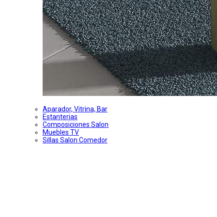
Aparador, Vitrina, Bar
Estanterias
Composiciones Salon
Muebles TV
Sillas Salon Comedor