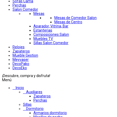
Sofas Cama
Perchas
Salon Comedor
Mesas
Mesas de Comedor Salon
Mesas de Centro
Aparador, Vitrina, Bar
Estanterias
Composiciones Salon
Muebles TV
Sillas Salon Comedor
Relojes
Zapateros
Mueble Gestion
Meyvaser
DecoPako
DecoEko
¡Descubre, compra y disfruta!
Menú
Inicio
Auxiliares
Zapateros
Perchas
Sillas
Dormitorio
Armarios dormitorio