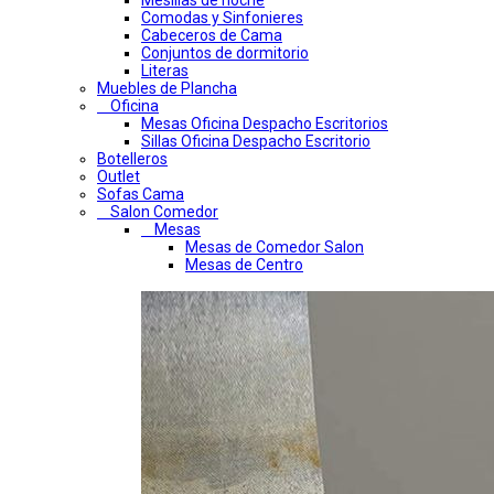
Mesillas de noche
Comodas y Sinfonieres
Cabeceros de Cama
Conjuntos de dormitorio
Literas
Muebles de Plancha
Oficina
Mesas Oficina Despacho Escritorios
Sillas Oficina Despacho Escritorio
Botelleros
Outlet
Sofas Cama
Salon Comedor
Mesas
Mesas de Comedor Salon
Mesas de Centro