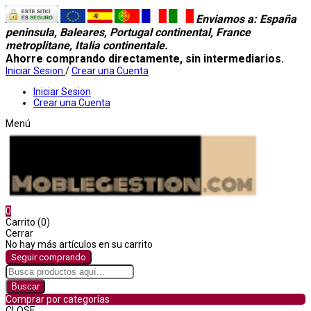
Enviamos a
: España
peninsula, Baleares, Portugal continental, France
metroplitane, Italia continentale.
Ahorre comprando directamente, sin intermediarios.
Iniciar Sesion
/
Crear una Cuenta
Iniciar Sesion
Crear una Cuenta
Menú
0
Carrito (0)
Cerrar
No hay más artículos en su carrito
Seguir comprando
Buscar
Comprar por categorías
CLOSE