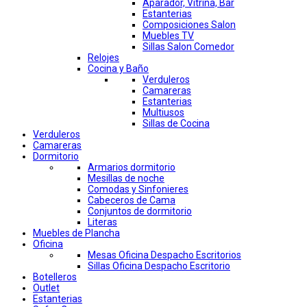
Aparador, Vitrina, Bar
Estanterias
Composiciones Salon
Muebles TV
Sillas Salon Comedor
Relojes
Cocina y Baño
Verduleros
Camareras
Estanterias
Multiusos
Sillas de Cocina
Verduleros
Camareras
Dormitorio
Armarios dormitorio
Mesillas de noche
Comodas y Sinfonieres
Cabeceros de Cama
Conjuntos de dormitorio
Literas
Muebles de Plancha
Oficina
Mesas Oficina Despacho Escritorios
Sillas Oficina Despacho Escritorio
Botelleros
Outlet
Estanterias