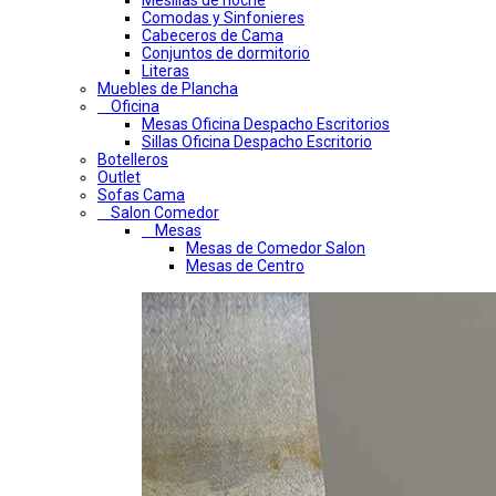
Mesillas de noche
Comodas y Sinfonieres
Cabeceros de Cama
Conjuntos de dormitorio
Literas
Muebles de Plancha
Oficina
Mesas Oficina Despacho Escritorios
Sillas Oficina Despacho Escritorio
Botelleros
Outlet
Sofas Cama
Salon Comedor
Mesas
Mesas de Comedor Salon
Mesas de Centro