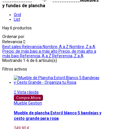
Muebles
_____________
____________
y fundas de plancha
Grid
List
Hay 6 productos.
Ordenar por:
Relevancia

Best sales
Relevancia
Nombre, A a Z
Nombre, Z a A
Precio: de más bajo a más alto
Precio, de más alto a
más bajo
Referencia, A a Z
Referencia, Z a A
Mostrando 1-6 de 6 artículo(s)
Filtros activos

Vista rápida
Compra Ahora
Mueble Gestion
Mueble de plancha Estoril blanco 5 bandejas y
cesto grande para ropa
249,90 €