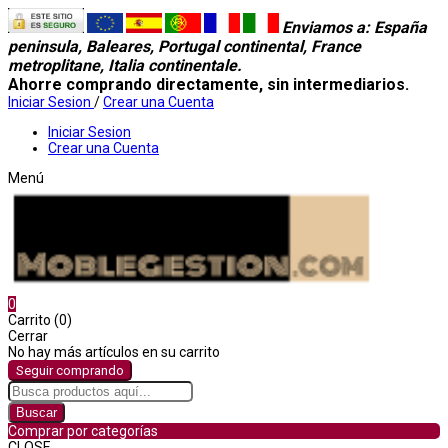
Enviamos a
: España
peninsula, Baleares, Portugal continental, France
metroplitane, Italia continentale.
Ahorre comprando directamente, sin intermediarios.
Iniciar Sesion
/
Crear una Cuenta
Iniciar Sesion
Crear una Cuenta
Menú
0
Carrito (0)
Cerrar
No hay más artículos en su carrito
Seguir comprando
Buscar
Comprar por categorías
CLOSE