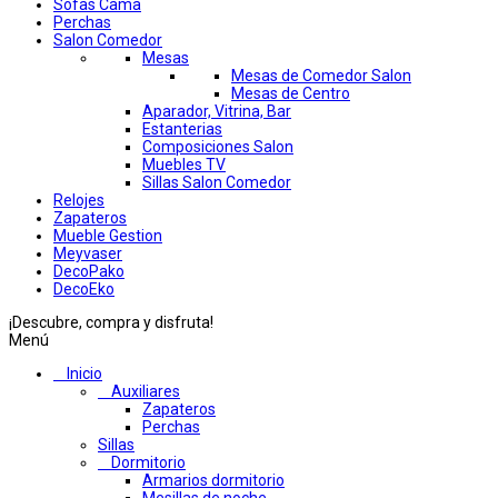
Sofas Cama
Perchas
Salon Comedor
Mesas
Mesas de Comedor Salon
Mesas de Centro
Aparador, Vitrina, Bar
Estanterias
Composiciones Salon
Muebles TV
Sillas Salon Comedor
Relojes
Zapateros
Mueble Gestion
Meyvaser
DecoPako
DecoEko
¡Descubre, compra y disfruta!
Menú
Inicio
Auxiliares
Zapateros
Perchas
Sillas
Dormitorio
Armarios dormitorio