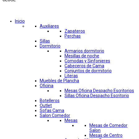
Comprar por categorías
Inicio
Auxiliares
Zapateros
Perchas
Sillas
Dormitorio
Armarios dormitorio
Mesillas de noche
Comodas y Sinfonieres
Cabeceros de Cama
Conjuntos de dormitorio
Literas
Muebles de Plancha
Oficina
Mesas Oficina Despacho Escritorios
Sillas Oficina Despacho Escritorio
Botelleros
Outlet
Sofas Cama
Salon Comedor
Mesas
Mesas de Comedor
Salon
Mesas de Centro