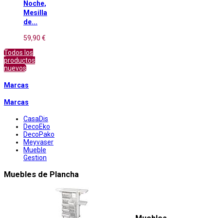
Noche,
Mesilla
de...
59,90 €
Todos los
productos
nuevos
Marcas
Marcas
CasaDis
DecoEko
DecoPako
Meyvaser
Mueble
Gestion
Muebles de Plancha