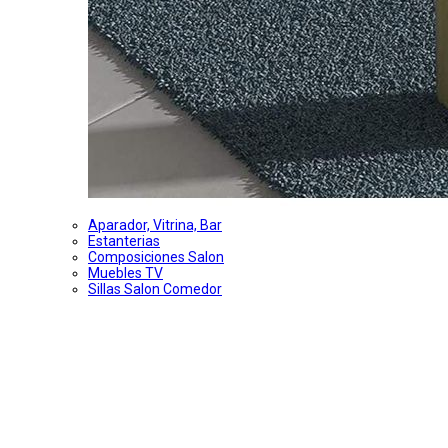
Aparador, Vitrina, Bar
Estanterias
Composiciones Salon
Muebles TV
Sillas Salon Comedor