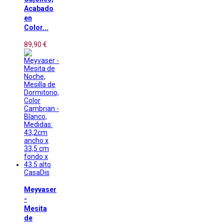
Acabado
en
Color...
89,90 €
CasaDis
Meyvaser
-
Mesita
de