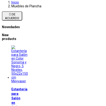
Inicio
Muebles de Plancha

DE
ACUERDO
Novedades
New
products
Meyvaser
Estantería
para
Salón
en