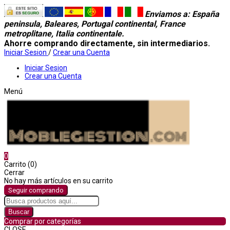
Enviamos a
: España
peninsula, Baleares, Portugal continental, France
metroplitane, Italia continentale.
Ahorre comprando directamente, sin intermediarios.
Iniciar Sesion
/
Crear una Cuenta
Iniciar Sesion
Crear una Cuenta
Menú
0
Carrito (0)
Cerrar
No hay más artículos en su carrito
Seguir comprando
Buscar
Comprar por categorías
CLOSE