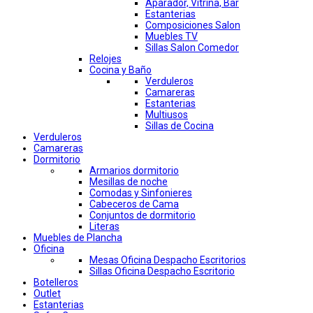
Aparador, Vitrina, Bar
Estanterias
Composiciones Salon
Muebles TV
Sillas Salon Comedor
Relojes
Cocina y Baño
Verduleros
Camareras
Estanterias
Multiusos
Sillas de Cocina
Verduleros
Camareras
Dormitorio
Armarios dormitorio
Mesillas de noche
Comodas y Sinfonieres
Cabeceros de Cama
Conjuntos de dormitorio
Literas
Muebles de Plancha
Oficina
Mesas Oficina Despacho Escritorios
Sillas Oficina Despacho Escritorio
Botelleros
Outlet
Estanterias