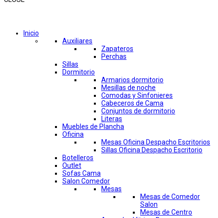
Comprar por categorías
Inicio
Auxiliares
Zapateros
Perchas
Sillas
Dormitorio
Armarios dormitorio
Mesillas de noche
Comodas y Sinfonieres
Cabeceros de Cama
Conjuntos de dormitorio
Literas
Muebles de Plancha
Oficina
Mesas Oficina Despacho Escritorios
Sillas Oficina Despacho Escritorio
Botelleros
Outlet
Sofas Cama
Salon Comedor
Mesas
Mesas de Comedor
Salon
Mesas de Centro