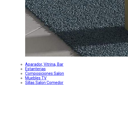
Aparador, Vitrina, Bar
Estanterias
Composiciones Salon
Muebles TV
Sillas Salon Comedor