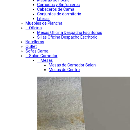
Mesillas de noche
Comodas y Sinfonieres
Cabeceros de Cama
Conjuntos de dormitorio
Literas
Muebles de Plancha
Oficina
Mesas Oficina Despacho Escritorios
Sillas Oficina Despacho Escritorio
Botelleros
Outlet
Sofas Cama
Salon Comedor
Mesas
Mesas de Comedor Salon
Mesas de Centro