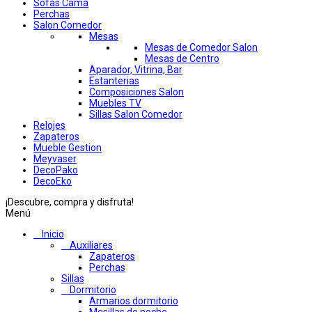
Sofas Cama
Perchas
Salon Comedor
Mesas
Mesas de Comedor Salon
Mesas de Centro
Aparador, Vitrina, Bar
Estanterias
Composiciones Salon
Muebles TV
Sillas Salon Comedor
Relojes
Zapateros
Mueble Gestion
Meyvaser
DecoPako
DecoEko
¡Descubre, compra y disfruta!
Menú
Inicio
Auxiliares
Zapateros
Perchas
Sillas
Dormitorio
Armarios dormitorio