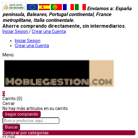
Enviamos a
: España
peninsula, Baleares, Portugal continental, France
metroplitane, Italia continentale.
Ahorre comprando directamente, sin intermediarios.
Iniciar Sesion
/
Crear una Cuenta
Iniciar Sesion
Crear una Cuenta
Menú
0
Carrito (0)
Cerrar
No hay más artículos en su carrito
Seguir comprando
Buscar
Comprar por categorías
CLOSE