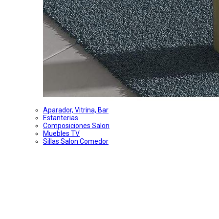
Aparador, Vitrina, Bar
Estanterias
Composiciones Salon
Muebles TV
Sillas Salon Comedor