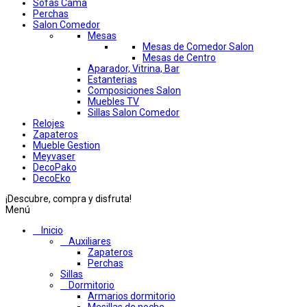
Sofas Cama
Perchas
Salon Comedor
Mesas
Mesas de Comedor Salon
Mesas de Centro
Aparador, Vitrina, Bar
Estanterias
Composiciones Salon
Muebles TV
Sillas Salon Comedor
Relojes
Zapateros
Mueble Gestion
Meyvaser
DecoPako
DecoEko
¡Descubre, compra y disfruta!
Menú
Inicio
Auxiliares
Zapateros
Perchas
Sillas
Dormitorio
Armarios dormitorio