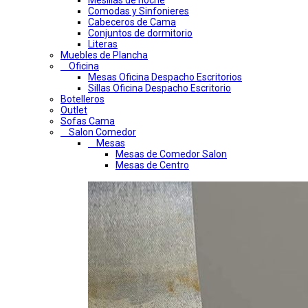
Mesillas de noche
Comodas y Sinfonieres
Cabeceros de Cama
Conjuntos de dormitorio
Literas
Muebles de Plancha
Oficina
Mesas Oficina Despacho Escritorios
Sillas Oficina Despacho Escritorio
Botelleros
Outlet
Sofas Cama
Salon Comedor
Mesas
Mesas de Comedor Salon
Mesas de Centro