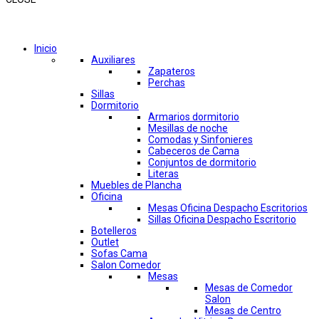
Comprar por categorías
Inicio
Auxiliares
Zapateros
Perchas
Sillas
Dormitorio
Armarios dormitorio
Mesillas de noche
Comodas y Sinfonieres
Cabeceros de Cama
Conjuntos de dormitorio
Literas
Muebles de Plancha
Oficina
Mesas Oficina Despacho Escritorios
Sillas Oficina Despacho Escritorio
Botelleros
Outlet
Sofas Cama
Salon Comedor
Mesas
Mesas de Comedor
Salon
Mesas de Centro