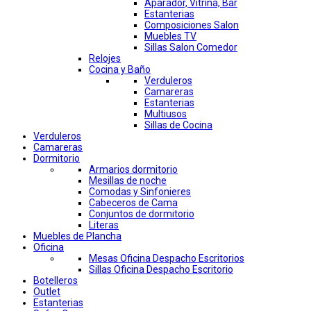
Aparador, Vitrina, Bar
Estanterias
Composiciones Salon
Muebles TV
Sillas Salon Comedor
Relojes
Cocina y Baño
Verduleros
Camareras
Estanterias
Multiusos
Sillas de Cocina
Verduleros
Camareras
Dormitorio
Armarios dormitorio
Mesillas de noche
Comodas y Sinfonieres
Cabeceros de Cama
Conjuntos de dormitorio
Literas
Muebles de Plancha
Oficina
Mesas Oficina Despacho Escritorios
Sillas Oficina Despacho Escritorio
Botelleros
Outlet
Estanterias