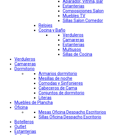
Aparador, Vitrina, Bar
Estanterias
Composiciones Salon
Muebles TV
Sillas Salon Comedor
Relojes
Cocina y Baño
Verduleros
Camareras
Estanterias
Multiusos
Sillas de Cocina
Verduleros
Camareras
Dormitorio
Armarios dormitorio
Mesillas de noche
Comodas y Sinfonieres
Cabeceros de Cama
Conjuntos de dormitorio
Literas
Muebles de Plancha
Oficina
Mesas Oficina Despacho Escritorios
Sillas Oficina Despacho Escritorio
Botelleros
Outlet
Estanterias