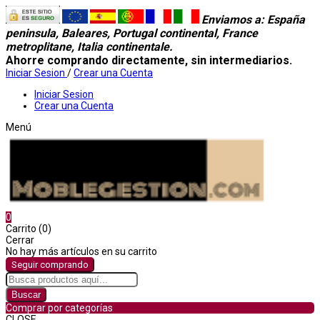
Enviamos a
: España
peninsula, Baleares, Portugal continental, France
metroplitane, Italia continentale.
Ahorre comprando directamente, sin intermediarios.
Iniciar Sesion
/
Crear una Cuenta
Iniciar Sesion
Crear una Cuenta
Menú
0
Carrito (0)
Cerrar
No hay más artículos en su carrito
Seguir comprando
Buscar
Comprar por categorías
CLOSE