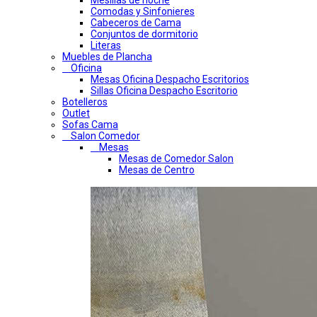
Mesillas de noche
Comodas y Sinfonieres
Cabeceros de Cama
Conjuntos de dormitorio
Literas
Muebles de Plancha
Oficina
Mesas Oficina Despacho Escritorios
Sillas Oficina Despacho Escritorio
Botelleros
Outlet
Sofas Cama
Salon Comedor
Mesas
Mesas de Comedor Salon
Mesas de Centro