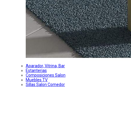
Aparador, Vitrina, Bar
Estanterias
Composiciones Salon
Muebles TV
Sillas Salon Comedor