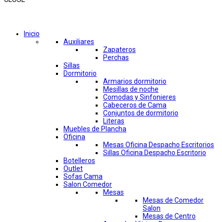
Comprar por categorías
Inicio
Auxiliares
Zapateros
Perchas
Sillas
Dormitorio
Armarios dormitorio
Mesillas de noche
Comodas y Sinfonieres
Cabeceros de Cama
Conjuntos de dormitorio
Literas
Muebles de Plancha
Oficina
Mesas Oficina Despacho Escritorios
Sillas Oficina Despacho Escritorio
Botelleros
Outlet
Sofas Cama
Salon Comedor
Mesas
Mesas de Comedor
Salon
Mesas de Centro