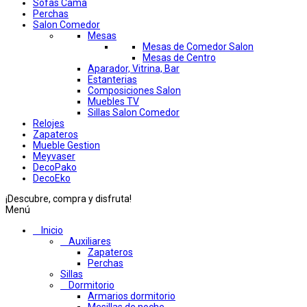
Sofas Cama
Perchas
Salon Comedor
Mesas
Mesas de Comedor Salon
Mesas de Centro
Aparador, Vitrina, Bar
Estanterias
Composiciones Salon
Muebles TV
Sillas Salon Comedor
Relojes
Zapateros
Mueble Gestion
Meyvaser
DecoPako
DecoEko
¡Descubre, compra y disfruta!
Menú
Inicio
Auxiliares
Zapateros
Perchas
Sillas
Dormitorio
Armarios dormitorio