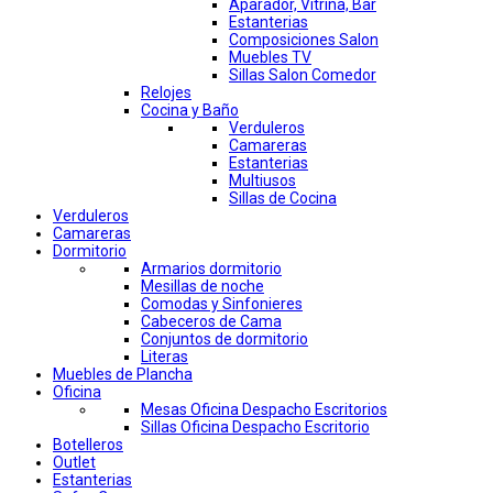
Aparador, Vitrina, Bar
Estanterias
Composiciones Salon
Muebles TV
Sillas Salon Comedor
Relojes
Cocina y Baño
Verduleros
Camareras
Estanterias
Multiusos
Sillas de Cocina
Verduleros
Camareras
Dormitorio
Armarios dormitorio
Mesillas de noche
Comodas y Sinfonieres
Cabeceros de Cama
Conjuntos de dormitorio
Literas
Muebles de Plancha
Oficina
Mesas Oficina Despacho Escritorios
Sillas Oficina Despacho Escritorio
Botelleros
Outlet
Estanterias