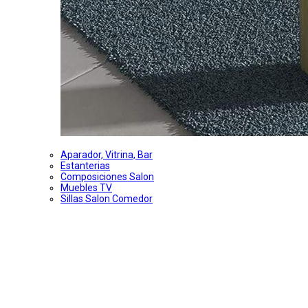
Aparador, Vitrina, Bar
Estanterias
Composiciones Salon
Muebles TV
Sillas Salon Comedor