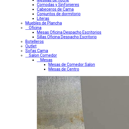
Mesillas de noche
Comodas y Sinfonieres
Cabeceros de Cama
Conjuntos de dormitorio
Literas
Muebles de Plancha
Oficina
Mesas Oficina Despacho Escritorios
Sillas Oficina Despacho Escritorio
Botelleros
Outlet
Sofas Cama
Salon Comedor
Mesas
Mesas de Comedor Salon
Mesas de Centro