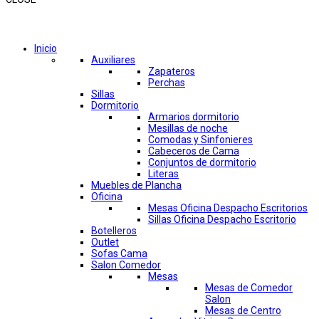
Comprar por categorías
Inicio
Auxiliares
Zapateros
Perchas
Sillas
Dormitorio
Armarios dormitorio
Mesillas de noche
Comodas y Sinfonieres
Cabeceros de Cama
Conjuntos de dormitorio
Literas
Muebles de Plancha
Oficina
Mesas Oficina Despacho Escritorios
Sillas Oficina Despacho Escritorio
Botelleros
Outlet
Sofas Cama
Salon Comedor
Mesas
Mesas de Comedor
Salon
Mesas de Centro