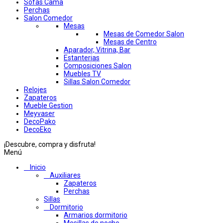
Sofas Cama
Perchas
Salon Comedor
Mesas
Mesas de Comedor Salon
Mesas de Centro
Aparador, Vitrina, Bar
Estanterias
Composiciones Salon
Muebles TV
Sillas Salon Comedor
Relojes
Zapateros
Mueble Gestion
Meyvaser
DecoPako
DecoEko
¡Descubre, compra y disfruta!
Menú
Inicio
Auxiliares
Zapateros
Perchas
Sillas
Dormitorio
Armarios dormitorio