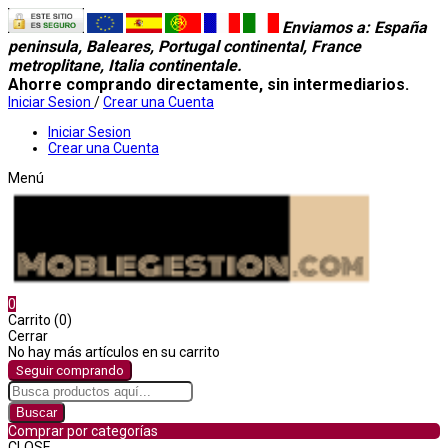
Enviamos a
: España
peninsula, Baleares, Portugal continental, France
metroplitane, Italia continentale.
Ahorre comprando directamente, sin intermediarios.
Iniciar Sesion
/
Crear una Cuenta
Iniciar Sesion
Crear una Cuenta
Menú
0
Carrito (0)
Cerrar
No hay más artículos en su carrito
Seguir comprando
Buscar
Comprar por categorías
CLOSE