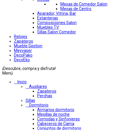
Mesas de Comedor Salon
Mesas de Centro
Aparador, Vitrina, Bar
Estanterias
Composiciones Salon
Muebles TV
Sillas Salon Comedor
Relojes
Zapateros
Mueble Gestion
Meyvaser
DecoPako
DecoEko
¡Descubre, compra y disfruta!
Menú
Inicio
Auxiliares
Zapateros
Perchas
Sillas
Dormitorio
Armarios dormitorio
Mesillas de noche
Comodas y Sinfonieres
Cabeceros de Cama
Conjuntos de dormitorio