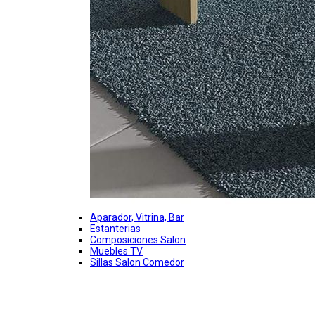
Aparador, Vitrina, Bar
Estanterias
Composiciones Salon
Muebles TV
Sillas Salon Comedor