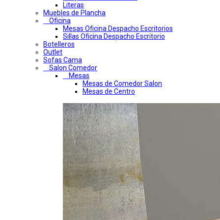
Literas
Muebles de Plancha
Oficina
Mesas Oficina Despacho Escritorios
Sillas Oficina Despacho Escritorio
Botelleros
Outlet
Sofas Cama
Salon Comedor
Mesas
Mesas de Comedor Salon
Mesas de Centro